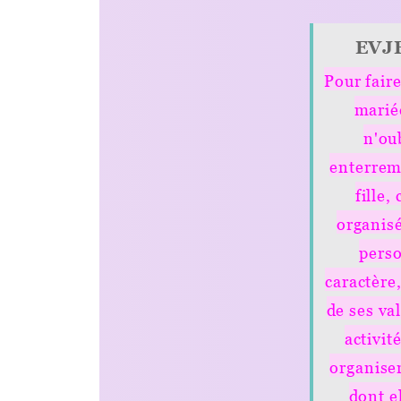
EVJF Clé en m
Pour faire plaisir à un
mariée et pour qu'
n'oublie jamais s
enterrement de vie de
fille, celui-ci doit 
organisé en fonction
personnalité, de 
caractère, de ses habit
de ses valeurs. Découv
activités proposées
organiser une journée
dont elle se souvie