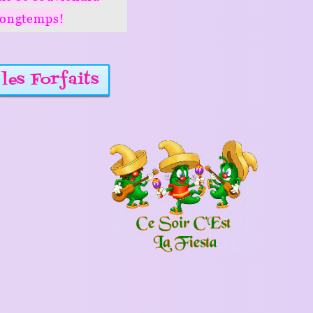
its
Voir