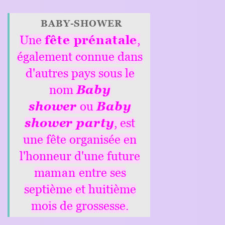
BY-SHOWER
ête prénatale
,
ent connue dans
res pays sous le
nom
Baby
wer
ou
Baby
er party
, est
te organisée en
eur d'une future
man
entre ses
ème et huitième
 de grossesse
.